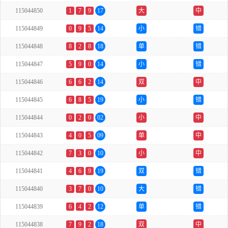
115044850
1
7
9
17
大
中
115044849
0
9
5
14
小
错
115044848
8
2
8
18
单
错
115044847
5
9
0
14
小
错
115044846
6
6
2
14
双
中
115044845
6
8
5
19
小
错
115044844
0
2
0
02
小
中
115044843
4
0
5
09
单
中
115044842
7
3
0
10
小
中
115044841
4
6
9
19
双
错
115044840
3
7
0
10
大
错
115044839
6
4
2
12
单
错
115044838
7
9
2
18
双
中