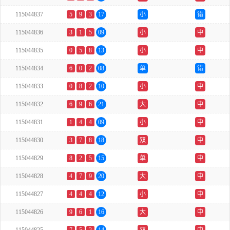
115044837
5
9
3
17
小
错
115044836
3
1
5
09
小
中
115044835
0
5
8
13
小
中
115044834
6
0
2
08
单
错
115044833
0
8
2
10
小
中
115044832
6
9
6
21
大
中
115044831
1
4
4
09
小
中
115044830
3
7
8
18
双
中
115044829
8
2
5
15
单
中
115044828
4
7
9
20
大
中
115044827
4
4
4
12
小
中
115044826
9
6
1
16
大
中