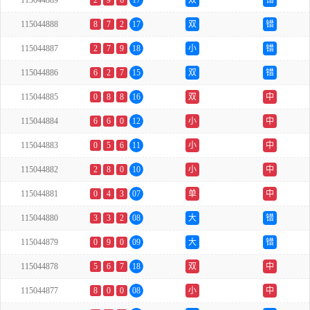
115044889
2
9
6
17
双
错
115044888
8
7
2
17
双
错
115044887
2
7
9
18
小
错
115044886
6
2
7
15
双
错
115044885
0
8
8
16
双
中
115044884
6
6
0
12
小
中
115044883
0
5
6
11
小
中
115044882
2
8
0
10
小
中
115044881
0
4
3
07
单
中
115044880
3
3
2
08
大
错
115044879
0
9
0
09
大
错
115044878
5
6
7
18
双
中
115044877
8
0
0
08
小
中