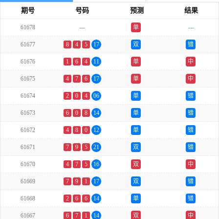
期号
号码
预测
结果
61678
---
单
---
61677
8
4
5
17
双
错
61676
1
6
4
11
单
中
61675
4
7
6
17
单
中
61674
2
0
4
06
单
错
61673
6
0
8
14
单
错
61672
4
8
0
12
单
错
61671
7
9
5
21
双
错
61670
4
7
5
16
双
中
61669
7
9
1
17
双
错
61668
2
6
6
14
单
错
61667
6
7
1
14
双
中