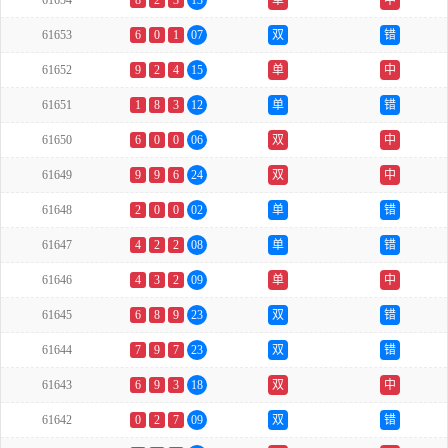
61654
8
2
3
13
单
中
61653
6
0
1
07
双
错
61652
9
2
4
15
单
中
61651
1
8
3
12
单
错
61650
6
0
0
06
双
中
61649
9
9
6
24
双
中
61648
2
0
0
02
单
错
61647
4
2
2
08
单
错
61646
4
3
2
09
单
中
61645
6
8
9
23
双
错
61644
7
9
7
23
双
错
61643
6
9
3
18
双
中
61642
0
2
7
09
双
错