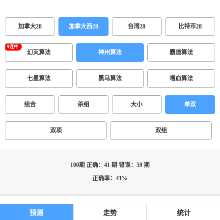
加拿大28
加拿大西28
台湾28
比特币28
幻灭算法
神州算法
霸道算法
七星算法
黑马算法
嗜血算法
组合
杀组
大小
单双
双项
双组
100期 正确：41 期 错误：59 期
正确率：41%
预测
走势
统计