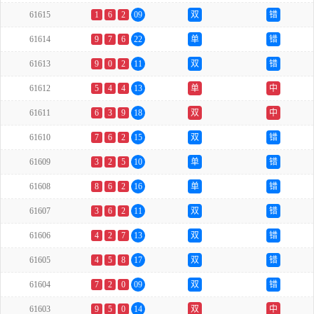
61615
1
6
2
09
双
错
61614
9
7
6
22
单
错
61613
9
0
2
11
双
错
61612
5
4
4
13
单
中
61611
6
3
9
18
双
中
61610
7
6
2
15
双
错
61609
3
2
5
10
单
错
61608
8
6
2
16
单
错
61607
3
6
2
11
双
错
61606
4
2
7
13
双
错
61605
4
5
8
17
双
错
61604
7
2
0
09
双
错
61603
9
5
0
14
双
中