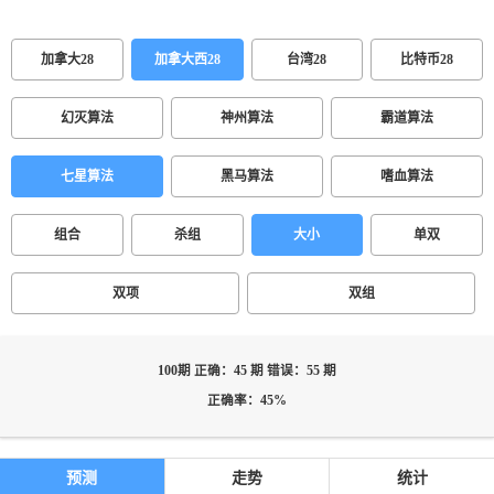
加拿大28
加拿大西28
台湾28
比特币28
幻灭算法
神州算法
霸道算法
七星算法
黑马算法
嗜血算法
组合
杀组
大小
单双
双项
双组
100期 正确：45 期 错误：55 期
正确率：45%
预测
走势
统计