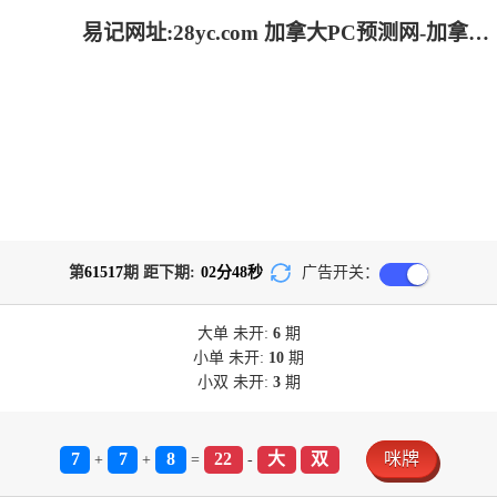
易记网址:28yc.com 加拿大PC预测网-加拿大pc28|提前在线预测官网|加拿大28开奖结果预测官网_极致火热优质的免费预测
第
61517
期 距下期:
02
分
48
秒
广告开关：
大单
未开:
6
期
小单
未开:
10
期
小双
未开:
3
期
7
7
8
22
大
双
咪牌
+
+
=
-