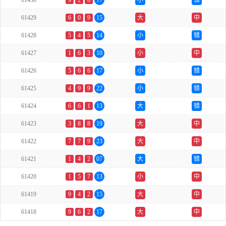
61430
9
2
6
17
小
错
61429
6
0
9
15
大
中
61428
5
4
5
14
小
错
61427
1
6
3
10
小
中
61426
5
6
6
17
小
错
61425
4
9
9
22
小
错
61424
6
6
1
13
大
错
61423
3
8
8
19
大
中
61422
7
7
9
23
大
中
61421
1
4
2
07
大
错
61420
1
5
7
13
小
中
61419
9
4
2
15
大
中
61418
9
6
2
17
大
中