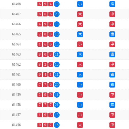
61468
6
9
4
19
小
错
61467
8
6
6
20
大
中
61466
4
9
2
15
大
中
61465
2
0
8
10
大
错
61464
1
6
6
13
小
中
61463
8
0
3
11
大
错
61462
8
2
5
15
大
中
61461
6
4
1
11
大
错
61460
7
7
6
20
小
错
61459
2
9
0
11
小
中
61458
7
7
7
21
小
错
61457
1
9
3
13
小
中
61456
0
9
7
16
大
中