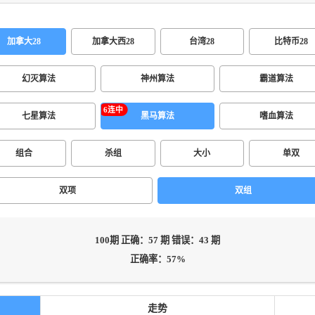
加拿大28
加拿大西28
台湾28
比特币28
幻灭算法
神州算法
霸道算法
七星算法
黑马算法
嗜血算法
组合
杀组
大小
单双
双项
双组
100期 正确：57 期 错误：43 期
正确率：57%
走势