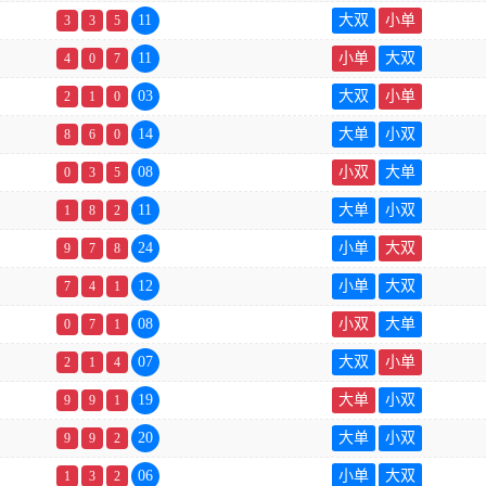
11
大双
小单
3
3
5
11
小单
大双
4
0
7
03
大双
小单
2
1
0
14
大单
小双
8
6
0
08
小双
大单
0
3
5
11
大单
小双
1
8
2
24
小单
大双
9
7
8
12
小单
大双
7
4
1
08
小双
大单
0
7
1
07
大双
小单
2
1
4
19
大单
小双
9
9
1
20
大单
小双
9
9
2
06
小单
大双
1
3
2