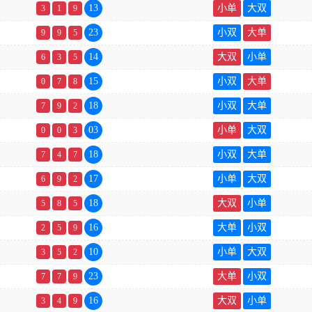
13
小单
大双
3
1
9
23
小双
大单
9
9
5
14
大双
小单
6
3
5
15
小双
大单
0
7
8
18
小双
大单
7
9
2
03
小单
大双
0
0
3
18
小双
大单
7
4
7
17
小单
大双
6
9
2
18
大双
小单
5
8
5
16
大单
小双
2
5
9
10
小单
大双
3
5
2
23
大单
小双
7
7
9
16
大双
小单
3
4
9