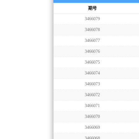
期号
3466079
3466078
3466077
3466076
3466075
3466074
3466073
3466072
3466071
3466070
3466069
3466068