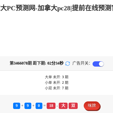
第
3466078
期 距下期:
02
分
34
秒
广告开关：
大单
未开:
3
期
小单
未开:
2
期
小双
未开:
7
期
9
+
9
+
0
=
18
-
大
双
咪牌