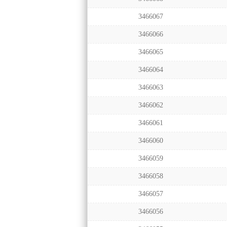
3466067
3466066
3466065
3466064
3466063
3466062
3466061
3466060
3466059
3466058
3466057
3466056