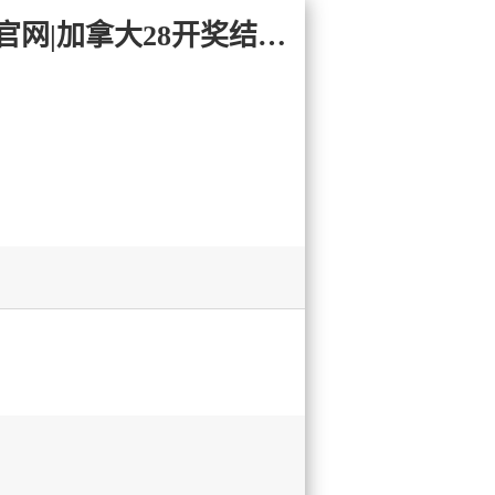
易记网址:28yc.com 加拿大PC预测网-加拿大pc28|提前在线预测官网|加拿大28开奖结果预测官网_极致火热优质的免费预测