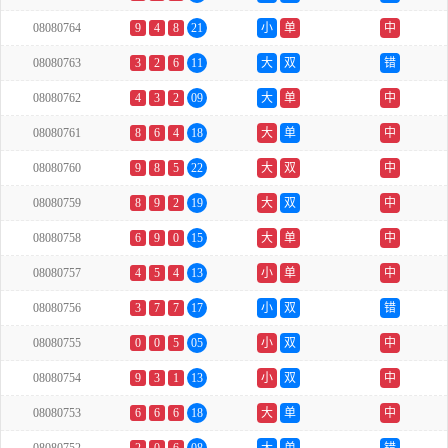
08080764
9
4
8
21
小
单
中
08080763
3
2
6
11
大
双
错
08080762
4
3
2
09
大
单
中
08080761
8
6
4
18
大
单
中
08080760
9
8
5
22
大
双
中
08080759
8
9
2
19
大
双
中
08080758
6
9
0
15
大
单
中
08080757
4
5
4
13
小
单
中
08080756
3
7
7
17
小
双
错
08080755
0
0
5
05
小
双
中
08080754
9
3
1
13
小
双
中
08080753
6
6
6
18
大
单
中