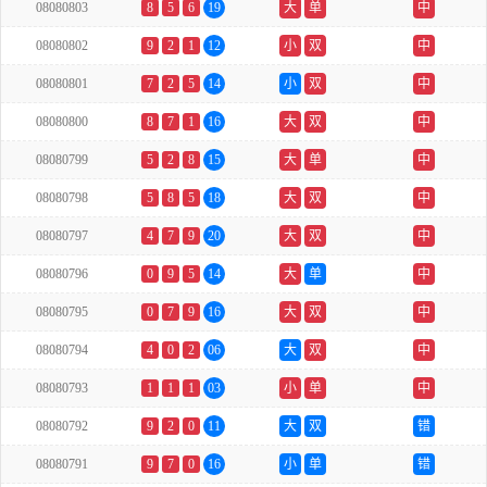
08080803
8
5
6
19
大
单
中
08080802
9
2
1
12
小
双
中
08080801
7
2
5
14
小
双
中
08080800
8
7
1
16
大
双
中
08080799
5
2
8
15
大
单
中
08080798
5
8
5
18
大
双
中
08080797
4
7
9
20
大
双
中
08080796
0
9
5
14
大
单
中
08080795
0
7
9
16
大
双
中
08080794
4
0
2
06
大
双
中
08080793
1
1
1
03
小
单
中
08080792
9
2
0
11
大
双
错
08080791
9
7
0
16
小
单
错