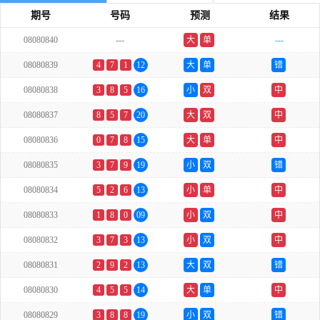
期号
号码
预测
结果
08080840
---
大
单
---
08080839
4
7
1
12
大
单
错
08080838
3
8
5
16
小
双
中
08080837
8
5
7
20
大
双
中
08080836
0
7
8
15
大
单
中
08080835
3
7
9
19
小
双
错
08080834
5
2
6
13
小
单
中
08080833
1
8
0
09
小
双
中
08080832
3
7
3
13
小
双
中
08080831
2
9
2
13
大
双
错
08080830
4
5
5
14
大
单
中
08080829
3
8
8
19
小
双
错