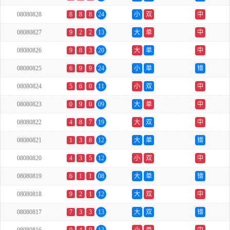
08080828
8
8
8
24
小
双
中
08080827
9
2
2
13
大
单
中
08080826
9
8
3
20
大
单
中
08080825
6
9
9
24
小
单
错
08080824
5
6
0
11
小
双
中
08080823
0
9
0
09
大
单
中
08080822
4
8
7
19
大
双
中
08080821
1
3
8
12
大
单
错
08080820
4
3
5
12
小
双
中
08080819
6
1
1
08
大
单
错
08080818
9
2
1
12
大
双
中
08080817
7
3
3
13
大
双
错