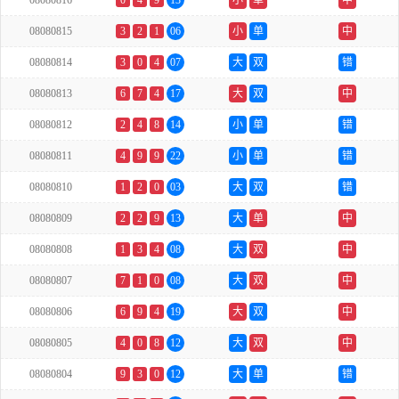
08080816
0
4
9
13
小
单
中
08080815
3
2
1
06
小
单
中
08080814
3
0
4
07
大
双
错
08080813
6
7
4
17
大
双
中
08080812
2
4
8
14
小
单
错
08080811
4
9
9
22
小
单
错
08080810
1
2
0
03
大
双
错
08080809
2
2
9
13
大
单
中
08080808
1
3
4
08
大
双
中
08080807
7
1
0
08
大
双
中
08080806
6
9
4
19
大
双
中
08080805
4
0
8
12
大
双
中
08080804
9
3
0
12
大
单
错