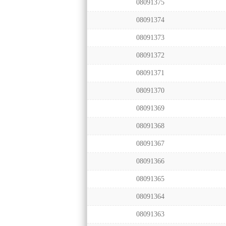
08091375
08091374
08091373
08091372
08091371
08091370
08091369
08091368
08091367
08091366
08091365
08091364
08091363