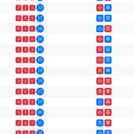
12
小
单
7
2
3
17
小
双
6
9
2
16
小
双
9
1
6
06
小
单
4
2
0
05
小
双
2
0
3
05
小
双
1
1
3
20
大
单
6
9
5
10
小
双
2
2
6
15
大
单
2
6
7
19
小
单
4
6
9
08
小
双
5
3
0
11
大
单
4
4
3
19
小
双
8
5
6