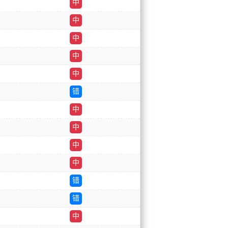
中
中
中
中
中
错
中
中
中
中
错
错
中