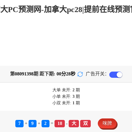
第
08091398
期 距下期:
00
分
28
秒
广告开关：
大单
未开:
2
期
小单
未开:
3
期
小双
未开:
1
期
7
+
9
+
2
=
18
-
大
双
咪牌