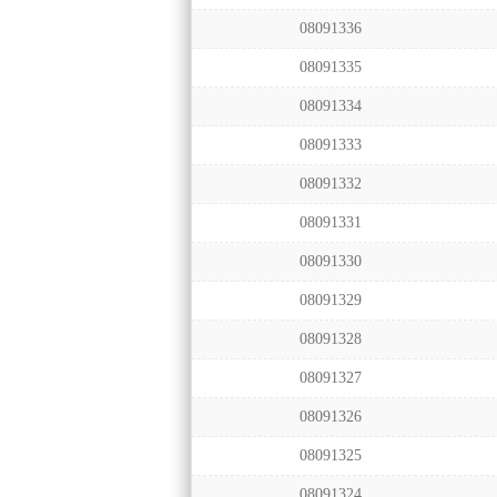
08091336
08091335
08091334
08091333
08091332
08091331
08091330
08091329
08091328
08091327
08091326
08091325
08091324