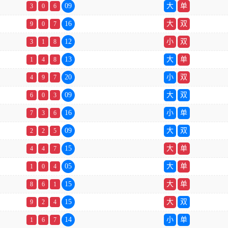
09
大
单
3
0
6
16
大
双
9
0
7
12
小
双
3
1
8
13
大
单
1
4
8
20
小
双
4
9
7
09
大
双
6
0
3
16
小
单
7
3
6
09
大
双
2
2
5
15
大
单
4
4
7
05
大
单
1
0
4
15
大
单
8
6
1
15
大
双
9
2
4
14
小
单
1
6
7