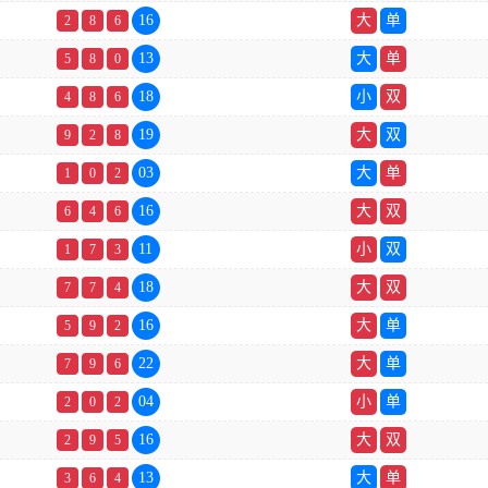
16
大
单
2
8
6
13
大
单
5
8
0
18
小
双
4
8
6
19
大
双
9
2
8
03
大
单
1
0
2
16
大
双
6
4
6
11
小
双
1
7
3
18
大
双
7
7
4
16
大
单
5
9
2
22
大
单
7
9
6
04
小
单
2
0
2
16
大
双
2
9
5
13
大
单
3
6
4